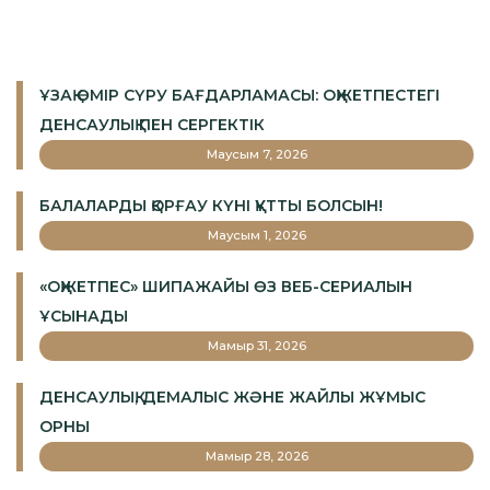
ҰЗАҚ ӨМІР СҮРУ БАҒДАРЛАМАСЫ: ОҚЖЕТПЕСТЕГІ
ДЕНСАУЛЫҚ ПЕН СЕРГЕКТІК
Маусым 7, 2026
БАЛАЛАРДЫ ҚОРҒАУ КҮНІ ҚҰТТЫ БОЛСЫН!
Маусым 1, 2026
«ОҚЖЕТПЕС» ШИПАЖАЙЫ ӨЗ ВЕБ-СЕРИАЛЫН
ҰСЫНАДЫ
Мамыр 31, 2026
ДЕНСАУЛЫҚ, ДЕМАЛЫС ЖӘНЕ ЖАЙЛЫ ЖҰМЫС
ОРНЫ
Мамыр 28, 2026