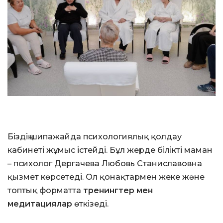
Біздің шипажайда психологиялық қолдау
кабинеті жұмыс істейді. Бұл жерде білікті маман
– психолог Дергачева Любовь Станиславовна
қызмет көрсетеді. Ол қонақтармен жеке және
топтық форматта
тренингтер мен
медитациялар
өткізеді.