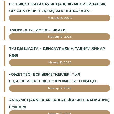
ЫСТЫҚКӨЛ ЖАҒАЛАУЫНДА ҚР ПІБ МЕДИЦИНАЛЫҚ
ОРТАЛЫҒЫНЫҢ «ҚАЗАҚСТАН» ШИПАЖАЙЫ
АШЫЛАДЫ
Мамыр 25, 2026
ТЫНЫС АЛУ ГИМНАСТИКАСЫ
Мамыр 19, 2026
ТҰЗДЫ ШАХТА – ДЕНСАУЛЫҚТЫҢ ТАБИҒИ ҚАЙНАР
КӨЗІ
Мамыр 15, 2026
«ОҚЖЕТПЕС» ЕСК ҚЫЗМЕТКЕРЛЕРІ ТЫЛ
ЕҢБЕККЕРЛЕРІН ЖЕҢІС КҮНІМЕН ҚҰТТЫҚТАДЫ
Мамыр 12, 2026
АЯҚ БУЫНДАРЫНА АРНАЛҒАН ФИЗИОТЕРАПИЯЛЫҚ
ЕМШАРА
Мамыр 12, 2026