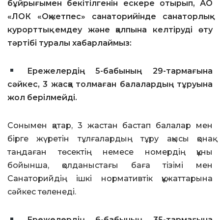
бұйрығымен бекітілгенін ескере отырып, АО
«ЛОК «Оқжетпес» санаторийінде санаторлық-
курорттық емдеу және қалпына келтіруді өту
тәртібі туралы хабарлаймыз:
Ережелердің 5-бабының 29-тармағына
сәйкес, 3 жасқа толмаған балалардың тұруына
жол берілмейді.
Сонымен қатар, 3 жастан бастап балалар мен
бірге жүретін тұлғалардың тұру ақысы қонақ
таңдаған төсектің немесе номердің құны
бойынша, қолданыстағы баға тізімі мен
Санаторийдің ішкі нормативтік құжаттарына
сәйкес төленеді.
Ережелердің 6-бабының 35-тармағына