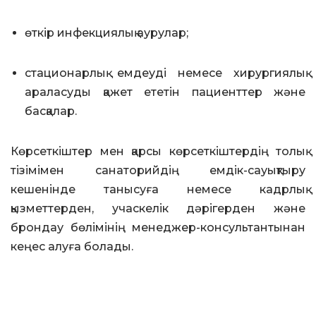
өткір инфекциялық аурулар;
стационарлық емдеуді немесе хирургиялық
араласуды қажет ететін пациенттер және
басқалар.
Көрсеткіштер мен қарсы көрсеткіштердің толық
тізімімен санаторийдің емдік-сауықтыру
кешенінде танысуға немесе кадрлық
қызметтерден, учаскелік дәрігерден және
брондау бөлімінің менеджер-консультантынан
кеңес алуға болады.