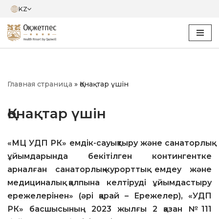
KZ
Skip
to
content
Главная страница
»
Қонақтар үшін
Қонақтар үшін
«МЦ УДП РК» емдік-сауықтыру және санаторлық
ұйымдарында бекітілген контингентке
арналған санаторлық-курорттық емдеу және
медициналық қалпына келтіруді ұйымдастыру
ережелерінен» (әрі қарай – Ережелер), «УДП
РК» басшысының 2023 жылғы 2 қазан №111