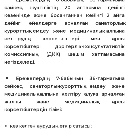
сәйкес, жүктіліктің 20 аптасына дейінгі
кезеңінде және босанғаннан кейінгі 2 айға
дейінгі әйелдерге арналған санаторлық-
курорттық емдеу және медициналық қалпына
келтірудің көрсеткіштері мен қарсы
көрсеткіштері дәрігерлік-консультативтік
комиссияның (ДКК) шешім хаттамасына
негізделеді.
Ережелердің 7-бабының 36-тармағына
сәйкес, санаторлық-курорттық емдеу және
медициналық қалпына келтіру алуға арналған
жалпы және медициналық қарсы
көрсеткіштердің тізімі:
кез келген аурудың өткір сатысы;