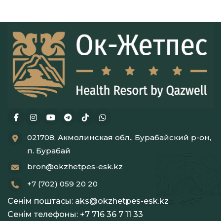
Қылқан жапырақты-көпіршік ваннасы
Парасауна
Гиалурон қышқылы мен коллаген
қосылған ванна
021708, Акмолинская обл., Бурабайский р-он,
п. Бурабай
bron@okzhetpes-esk.kz
+7 (702) 059 20 20
Сенім поштасы:
aks@okzhetpes-esk.kz
Сенім телефоны:
+7 716 36 7 11 33