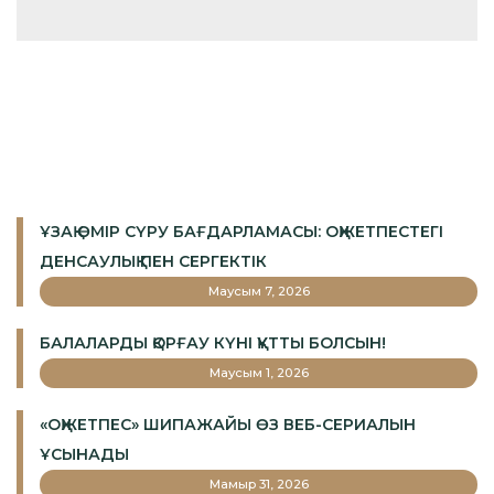
ҰЗАҚ ӨМІР СҮРУ БАҒДАРЛАМАСЫ: ОҚЖЕТПЕСТЕГІ
ДЕНСАУЛЫҚ ПЕН СЕРГЕКТІК
Маусым 7, 2026
БАЛАЛАРДЫ ҚОРҒАУ КҮНІ ҚҰТТЫ БОЛСЫН!
Маусым 1, 2026
«ОҚЖЕТПЕС» ШИПАЖАЙЫ ӨЗ ВЕБ-СЕРИАЛЫН
ҰСЫНАДЫ
Мамыр 31, 2026