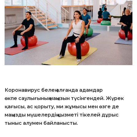
Коронавирус белең алғанда адамдар
өкпе саулығының маңызын түсінгендей. Жүрек
қағысы, ас қорыту, ми жұмысы мен өзге де
маңызды мүшелердің қызметі тікелей дұрыс
тыныс алумен байланысты.