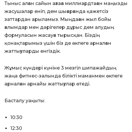
Тыныс алған сайын ағзаға миллиардтаған маңызды
жасушалар еніп, дем шығарғанда қажетсіз
заттардан арыламыз. Мыңдаған жыл бойы
ғалымдар мен дәрігелер дұрыс дем алудың
формуласын жасауға тырысқан. Біздің
қонақтарымыз үшін біз де өкпеге арналған
жаттығуларды енгіздік.
Жұмыс күндері күніне 3 мезгіл шипажайдың
жаңа фитнес-залында білікті маманмен өкпеге
арналған арнайы жаттығулар өтеді.
Басталу уақыты:
10:30
12:30