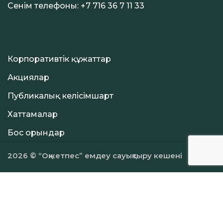
Сенім телефоны:
+7 716 36 7 11 33
Корпоративтік құжаттар
Акциялар
Публикалық келісімшарт
Хаттамалар
Бос орындар
2026 © “Оқжетпес” емдеу сауықтыру кешені