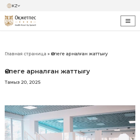
KZ
Skip
to
content
Главная страница
»
Өкпеге арналған жаттығу
Өкпеге арналған жаттығу
Тамыз 20, 2025